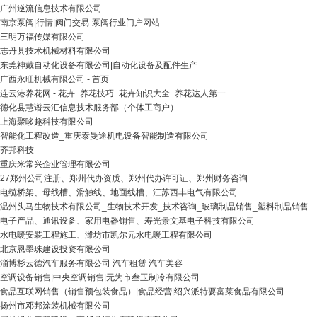
广州逆流信息技术有限公司
南京泵阀|行情|阀门交易-泵阀行业门户网站
三明万福传媒有限公司
志丹县技术机械材料有限公司
东莞神戴自动化设备有限公司|自动化设备及配件生产
广西永旺机械有限公司 - 首页
连云港养花网 - 花卉_养花技巧_花卉知识大全_养花达人第一
德化县慧谱云汇信息技术服务部（个体工商户）
上海聚哆趣科技有限公司
智能化工程改造_重庆泰曼途机电设备智能制造有限公司
齐邦科技
重庆米常兴企业管理有限公司
27郑州公司注册、郑州代办资质、郑州代办许可证、郑州财务咨询
电缆桥架、母线槽、滑触线、地面线槽、江苏西丰电气有限公司
温州头马生物技术有限公司_生物技术开发_技术咨询_玻璃制品销售_塑料制品销售
电子产品、通讯设备、家用电器销售、寿光景文基电子科技有限公司
水电暖安装工程施工、潍坊市凯尔元水电暖工程有限公司
北京恩墨珠建设投资有限公司
淄博杉云德汽车服务有限公司 汽车租赁 汽车美容
空调设备销售|中央空调销售|无为市叁玉制冷有限公司
食品互联网销售（销售预包装食品）|食品经营|绍兴派特要富莱食品有限公司
扬州市邓邦涂装机械有限公司