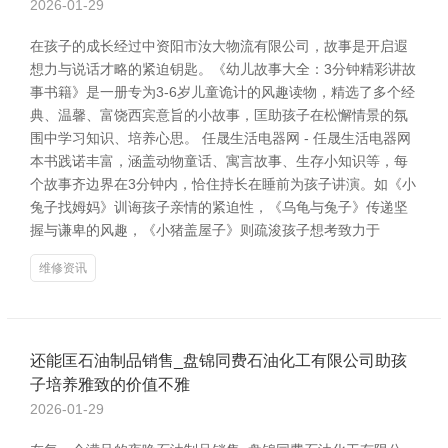
2026-01-29
在孩子的成长经过中资阳市汝大物流有限公司，故事是开启遐
想力与说话才略的紧迫钥匙。《幼儿故事大全：3分钟精彩讲故
事书籍》是一册专为3-6岁儿童诡计的风趣读物，精选了多个经
典、温馨、富饶西宾意旨的小故事，匡助孩子在松懈情景的氛
围中学习知识、培养心思。 任晟生活电器网 - 任晟生活电器网
本书践诺丰富，涵盖动物童话、寓言故事、生存小知识等，每
个故事齐边界在3分钟内，恰住持长在睡前为孩子讲演。如《小
兔子找姆妈》训诲孩子亲情的紧迫性，《乌龟与兔子》传递坚
握与谦卑的风趣，《小猪盖屋子》则疏浚孩子想考致力于
维修资讯
还能匡石油制品销售_盘锦同费石油化工有限公司助孩
子培养雅致的价值不雅
2026-01-29