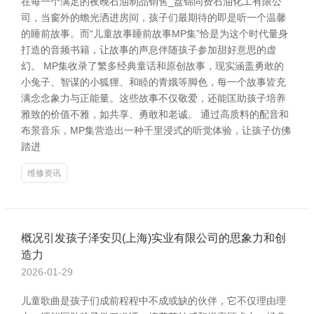
在每一个满足的夜晚石油制品销售_盘锦同费石油化工有限公
司，当窗外的蟾光洒进房间，孩子们最期待的即是听一个温馨
的睡前故事。而“儿童故事睡前故事MP集”恰是为这个时代量身
打造的音频书籍，让故事的声息伴随孩子参加甜好意思的虚
幻。 MP集收录了繁多经典童话和原创故事，现实涵盖勇敢的
小兔子、智谋的小狐狸、和睦的青娥等脚色，每一个故事皆充
满念念象力与正能量。这些故事不仅敬爱，还能匡助孩子培养
雅致的价值不雅，如共享、勇敢和老诚。 通过高质料的配音和
布景音乐，MP集营造出一种千里浸式的听觉体验，让孩子仿佛
踏进
维修资讯
概况引发孩子泽安贝(上海)实业有限公司的思象力和创
造力
2026-01-29
儿童歌曲是孩子们成前程程中不成或缺的伙伴，它不仅理由理