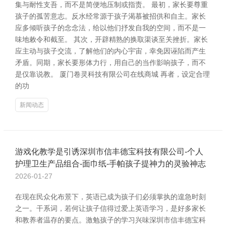
集与耐性支吾，而不是简便地压制或指责。 最初，家长要尊重
孩子的孤苦意志。反水经常源于孩子渴慕被招供和自主。家长
应多倾听孩子的念念法，给以他们抒发自我的空间，而不是一
味地敕令和截至。 其次，开辟精熟的换取渠谈至关挫折。家长
应主动与孩子交流，了解他们的内心宇宙，幸免因诬陷而产生
矛盾。同期，家长要形体力行，用自己的当作影响孩子，而不
是仅靠说教。 厦门卷灵科技有限公司在线商城 再者，设定合理
的功
新闻动态
游戏化教学是引诱深圳市信丰德宝科技有限公司-个人
护理卫生产品组合-面巾纸-手帕孩子提神力的灵验神志
2026-01-27
在现在民众化布景下，英语已成为孩子们必须掌执的遑急时刻
之一。干系词，若何让孩子信得过爱上英语学习，是好多家长
和教养者温存的要点。激勉孩子的学习兴味深圳市信丰德宝科