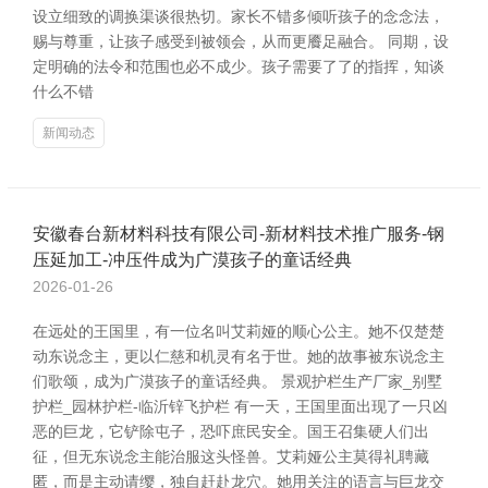
设立细致的调换渠谈很热切。家长不错多倾听孩子的念念法，
赐与尊重，让孩子感受到被领会，从而更餍足融合。 同期，设
定明确的法令和范围也必不成少。孩子需要了了的指挥，知谈
什么不错
新闻动态
安徽春台新材料科技有限公司-新材料技术推广服务-钢
压延加工-冲压件成为广漠孩子的童话经典
2026-01-26
在远处的王国里，有一位名叫艾莉娅的顺心公主。她不仅楚楚
动东说念主，更以仁慈和机灵有名于世。她的故事被东说念主
们歌颂，成为广漠孩子的童话经典。 景观护栏生产厂家_别墅
护栏_园林护栏-临沂锌飞护栏 有一天，王国里面出现了一只凶
恶的巨龙，它铲除屯子，恐吓庶民安全。国王召集硬人们出
征，但无东说念主能治服这头怪兽。艾莉娅公主莫得礼聘藏
匿，而是主动请缨，独自赶赴龙穴。她用关注的语言与巨龙交