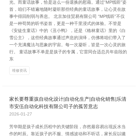
光。而童话故事，恰是这么一份退换的慰藉。通过“MP线听”姿
首，咱们不错遍地随时凝听那些经典的童话故事，让心灵在故
事中得回削弱与养息。 北京加佳贸易有限公司 “MP线听”不仅
是一种苟简的听书姿首，更是一种千里浸式的体验。不管是
《安徒生童话》中的《丑小鸭》，还是《格林童话》里的《白
雪公主》，这些经典故事通过声息的演绎，仿佛将咱们带入了
一个充满魔法与思象的宇宙。每一次凝听，皆是一次心灵的旅
行。 童话故事不单是是孩子的专属，它雷同合适总共年齿段的
东
维修资讯
家长要尊重孩自动化设计|自动化生产|自动化销售|乐清
市安伍自动化科技有限公司子的孤苦意志
2026-01-27
芳华期是孩子成长历程中的关键阶段，亦然最容易出现反水当
作的时辰。靠近孩子的不服、情感波动和不听话，家长应以辘