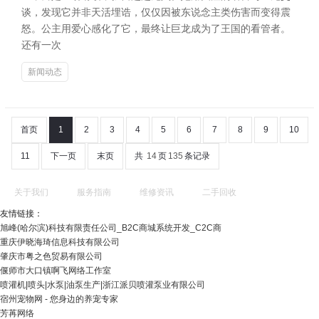
谈，发现它并非天活埋诰，仅仅因被东说念主类伤害而变得震
怒。公主用爱心感化了它，最终让巨龙成为了王国的看管者。
还有一次
新闻动态
首页
1
2
3
4
5
6
7
8
9
10
11
下一页
末页
共
14
页
135
条记录
关于我们
服务指南
维修资讯
二手回收
友情链接：
旭峰(哈尔滨)科技有限责任公司_B2C商城系统开发_C2C商
重庆伊晓海琦信息科技有限公司
肇庆市粤之色贸易有限公司
偃师市大口镇啊飞网络工作室
喷灌机|喷头|水泵|油泵生产|浙江派贝喷灌泵业有限公司
宿州宠物网 - 您身边的养宠专家
芳苒网络