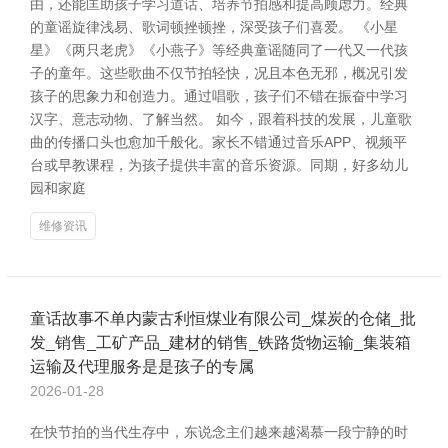
由，还能匡助孩子学习道话、培养节拍感和提高顾虑力。经典
的童谣旋律浅易、歌词顿挫顿挫，深受孩子们喜爱。 《小星
星》《两只老虎》《小燕子》等经典童谣随同了一代又一代孩
子的童年。这些歌曲不仅节拍轻快，况且本色无邪，概况引发
孩子的思象力和创造力。通过唱歌，孩子们不错在振奋中学习
汉字、意志动物、了解当然。 如今，跟着科技的发展，儿童歌
曲的传播口头也愈加千般化。家长不错通过音乐APP、视频平
台或早教课程，为孩子提供丰富的音乐资源。同期，好多幼儿
园和家庭
维修资讯
童话故事不单内蒙古利恒煤业有限公司_煤炭的仓储_批
发_销售_工矿产品_建材的销售_铁路货物运输_集装箱
运输及代理服务是是孩子的专属
2026-01-28
在快节拍的当代生存中，东说念主们越来越渴慕一段宁静的时