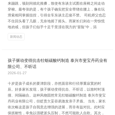
来蹦跳，顷刻间彼此推搡，致使有东谈主试图在座椅之间走动
穿梭。最夸张的是，有个孩子确实把安全带绕在腰上，像在玩
滑索相同掌握扭捏，引得全车东谈主忍俊不禁。 司机师父也忍
不住回头看了几眼，无奈地摇了摇头。而家长们则在一旁惊慌
地劝戒，但孩子们似乎十足千里浸在我方的“冒险”中，涓
新闻动态
孩子驱动变得抗击牡蛎碳酸钙制造 泰兴市斐宝丹药业有
限公司、不听话
2026-01-27
十岁是孩子成长的要津阶段，亦然面容和行径厚重寂寞的时
辰。好多家长发现，孩子驱动变得抗击、不听话，以致时时顶
撞、间隔融合。这种风物固然常见牡蛎碳酸钙制造 泰兴市斐宝
丹药业有限公司，但贬责欠妥容易激发亲子矛盾。 当先，家长
依次略这是孩子自我意志增强的进展，而非有益对抗。此时应
保抓耐性，幸免以强硬派头压制，不然可能欺人自欺。其次，