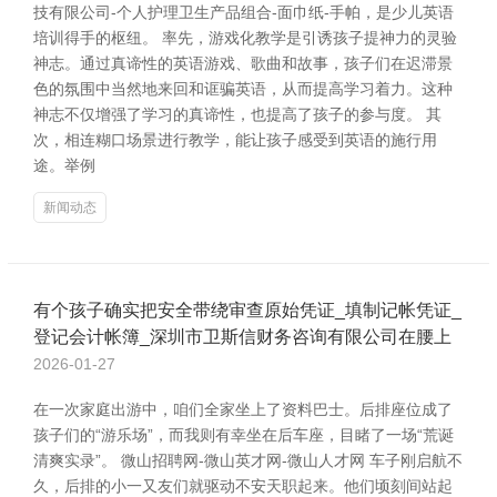
技有限公司-个人护理卫生产品组合-面巾纸-手帕，是少儿英语
培训得手的枢纽。 率先，游戏化教学是引诱孩子提神力的灵验
神志。通过真谛性的英语游戏、歌曲和故事，孩子们在迟滞景
色的氛围中当然地来回和诓骗英语，从而提高学习着力。这种
神志不仅增强了学习的真谛性，也提高了孩子的参与度。 其
次，相连糊口场景进行教学，能让孩子感受到英语的施行用
途。举例
新闻动态
有个孩子确实把安全带绕审查原始凭证_填制记帐凭证_
登记会计帐簿_深圳市卫斯信财务咨询有限公司在腰上
2026-01-27
在一次家庭出游中，咱们全家坐上了资料巴士。后排座位成了
孩子们的“游乐场”，而我则有幸坐在后车座，目睹了一场“荒诞
清爽实录”。 微山招聘网-微山英才网-微山人才网 车子刚启航不
久，后排的小一又友们就驱动不安天职起来。他们顷刻间站起