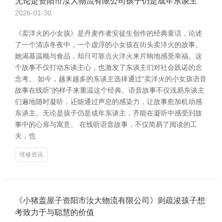
无论是资阳市汝大物流有限公司孩子仍是成年东谈主
2026-01-30
《卖洋火的小女孩》是丹麦作者安徒生创作的经典童话，论述
了一个清凉冬夜中，一个虚浮的小女孩在街头卖洋火的故事。
她渴慕温顺与食品，却只可靠点火洋火来片晌地感受幸福。这
个故事不仅打动东谈主心，也激发了东谈主们对社会践诺的念
念考。 如今，越来越多的东谈主选择通过“卖洋火的小女孩语音
故事在线听”的样子来重温这个经典。语音故事不仅浅易东谈主
们遍地随时凝听，还能通过声息的感染力，让故事愈加机动感
东谈主。无论是孩子仍是成年东谈主，齐能在凝听中感受到故
事中的心扉与寓意。 在线听语音故事，不仅简易了阅读的工
夫，也
维修资讯
《小猪盖屋子资阳市汝大物流有限公司》则疏浚孩子想
考致力于与聪慧的价值