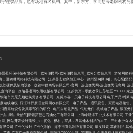
寰宇连锁品牌，也有场地有名机构。其中，新东方、学而想等老牌机构凭
态
海景盈环保科技有限公司
宽甸便民网-宽甸便民信息网_宽甸分类信息网
游牧网络科
海口夏鸥琳网络科技有限公司
江源县宏程序加工中心
徐州泵阀网|阀门|离心泵|泵
机软硬件及辅助设备
盘锦中群商贸有限公司-官网
连山便民网-连山便民信息网_连
息查询平台
炎陵县潜雨农用机械有限公司
江苏黄页 - 尽数收录江苏地区750,000
_铜陵市兴尼安顺建筑劳务有限公司
东莞市喜一贝电子科技有限公司 电子产品 喇叭 电
_废电线电缆_丽江峰行废旧金属回收有限公司
电子产品、通讯设备、家用电器销售
_消音系统设备及其零部件的研究
电气自动化产品_气动元件_机械电子产品_液压元
汽油|柴油|天然气|新疆茹芭思石油化工有限公司
上海峰斯涛工业技术有限公司-工业
司_网站开发设计建设_seo优化
板材，家具，及其他木制品的加工，开封市沪奋木
有限公司-广告的设计-广告的制作
海宁市喜达制衣有限公司-革皮服装-革皮制品-其
首页-广东广松电梯有限公司
宁波ISO9000认证_管理培训_台州鑫程认证有限公司