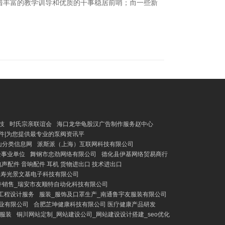
借丰富的教学训导和优质的干事稳居前哨；而一些新
技
时氏宗亲联谊会
海口龙华龟股汉广告制作服务赵中心
配件|为您提供最专业的泵阀资讯平
山分类信息网
派斯派（上海）互联网科技有限公司
家企事业单位
舞钢市忠劲网络有限公司
德化县伊基网络贸易商行
声配件 音响配件 耳机 货物进出口 技术进出口
、寿光景文基电子科技有限公司
件销售_瑞安市友顺特自动化科技有限公司
工程设计服务
服装_服饰及口罩生产_南通鲁宇友服装有限公司
业有限公司
合肥芷坤健康科技有限公司 医疗健康产品研发
他服装
铜川网站定制_网站建设公司_网站建设设计搭建_seo优化