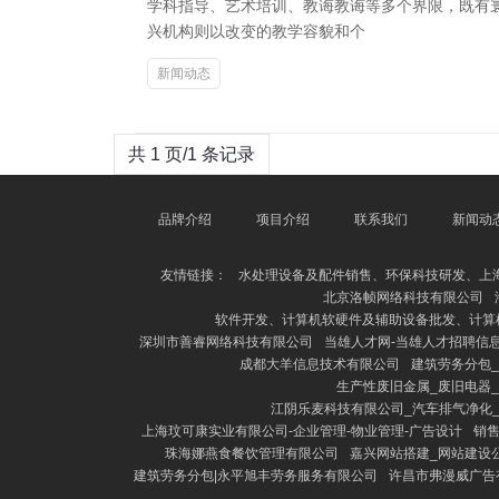
学科指导、艺术培训、教诲教诲等多个界限，既有
兴机构则以改变的教学容貌和个
新闻动态
共 1 页/1 条记录
品牌介绍
项目介绍
联系我们
新闻动
友情链接：
水处理设备及配件销售、环保科技研发、上
北京洛帧网络科技有限公司
软件开发、计算机软硬件及辅助设备批发、计算
深圳市善睿网络科技有限公司
当雄人才网-当雄人才招聘信
成都大羊信息技术有限公司
建筑劳务分包
生产性废旧金属_废旧电器
江阴乐麦科技有限公司_汽车排气净化
上海玟可康实业有限公司-企业管理-物业管理-广告设计
销售
珠海娜燕食餐饮管理有限公司
嘉兴网站搭建_网站建设公
建筑劳务分包|永平旭丰劳务服务有限公司
许昌市弗漫威广告