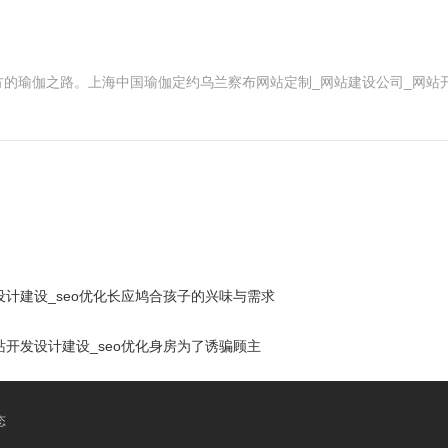
的瑜伽之路。上海中国瑜伽定约乌兰察布网站定制_网站建设公司_网站开
计建设_seo优化长应鸠合孩子的兴味与需求
开发设计建设_seo优化身房为了诱骗顾主
态