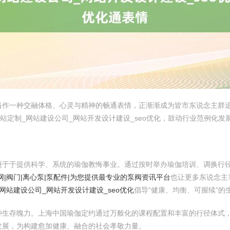
作一种交融体格、心灵与精神的畅通表情，正渐渐成为皆市东说念主群追
站定制_网站建设公司_网站开发设计建设_seo优化，鼓动行业范例化
懑于于提供科学、系统的瑜伽教悔事业。通过按时举办瑜伽培训、调换行
网|阀门|离心泵|泵配件|为您提供最专业的泵阀资讯平台
也让更多东说念主
网站建设公司_网站开发设计建设_seo优化
倡导“健康、均衡、可握续”的
种生存魄力。上海中国瑜伽定约通过万般化的课程配置和丰富的行径体式
发展，为构建愈加健康、融合的社会孝敬力量。