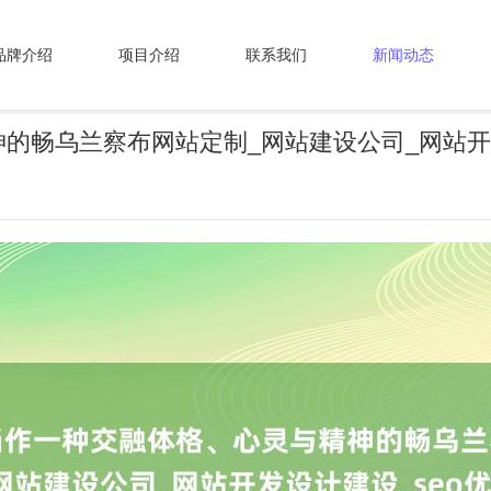
品牌介绍
项目介绍
联系我们
新闻动态
的畅乌兰察布网站定制_网站建设公司_网站开发