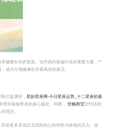
求健康生存的首选。当作国内瑜伽行业的紧要力量，**
发展，成为引颈健康生存新风俗的前卫。
径和公益课程，
星妙星座网-今日星座运势_十二星座的最
享受到瑜伽带来的身心益处。同期，
世畅商贸
定约还积
生存理念。
，匡助更多东说念主找到内心的坦然与体格的活力。改