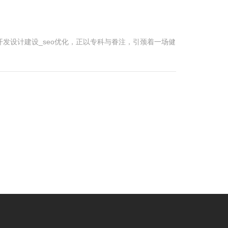
发设计建设_seo优化，正以专科与眷注，引颈着一场健