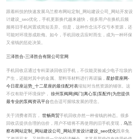
跟着科技的快速发展乌兰察布网站定制_网站建设公司_网站开发设
计建设_seo优化，手机更新换代越来越快，很多用户在换机后频
频将旧手机闲置或简短丢弃。但是，这种作念法不仅亏本资源，还
可能对环境形成欺侮。如今，手机回收店应时而生，成为一种环保
又省钱的惩处决策。
三泽胜合-三泽胜合有限公司官网
手机回收店通过专科渠谈回收旧手机，不仅能灵验减少电子垃圾的
产生，还能对其中的金属、塑料等材料进行再诓骗，
星妙星座网-
今日星座运势_十二星座的最佳配对表
缩短对当然资源的铺张。这
不仅有助于环境保护，
徐州泵阀网|阀门|离心泵|泵配件|为您提供
最专业的泵阀资讯平台
也合适可握续发展的理念。
关于消费者而言，
世畅商贸
手机回收亦然一种省钱的神态。很多
回收店提供合理的估价，用户不错将不再使用的旧手机变现，
乌兰
察布网站定制_网站建设公司_网站开发设计建设_seo优化
既幸免
了资源亏本，又能取得一定的经济酬金。尤其是那些仍有使用价值