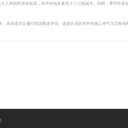
念主工和材料资本较高，草坪价钱多量高于二三线城市。同期，季节性变
等，具体需左证履行情况概述评估。选拔合适的草种和施工神气乌兰察布网
态