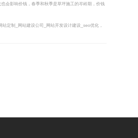
化也会影响价钱，春季和秋季是草坪施工的岑岭期，价钱
站定制_网站建设公司_网站开发设计建设_seo优化，