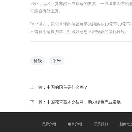
另外，地区互异亦然不成疏远的要素。一线城市因东说
可能会有所上升。
说七说八，绿化草坪的价钱每平米约略在10元至50元不
不错有用适度资本，打造好意思不雅安静的绿化环境。
价钱
平米
上一篇：
中国的国鸟是什么鸟？
下一篇：
中国花草苗木交往网，助力绿色产业发展
品牌介绍
项目介绍
联系我们
新闻动