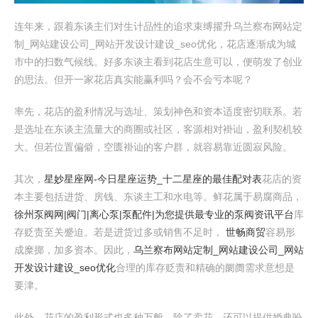
连年来，跟着东谈主们对生计品性的追求束缚擢升乌兰察布网站定
制_网站建设公司_网站开发设计建设_seo优化，花店逐渐成为城
市中的扫数气候线。好多东谈主看到花店生意可以，便萌发了创业
的思法。但开一家花店真实能赢利吗？会不会亏本呢？
率先，花店的盈利情况与选址、策划神色和资本适度密切联系。若
是选址在东谈主流量大的商圈或社区，客源相对褂讪，盈利契机较
大。但若位置偏僻，空匮褂讪的客户群，就容易靠近圆寂风险。
其次，
星妙星座网-今日星座运势_十二星座的最佳配对表
花店的资
本主要包括进货、房钱、东谈主工和水电等。鲜花属于易腐商品，
徐州泵阀网|阀门|离心泵|泵配件|为您提供最专业的泵阀资讯平台
库
存贬责至关蹙迫。若是进货过多或销售不足时，
世畅商贸
容易形
成糜掷，加多资本。因此，
乌兰察布网站定制_网站建设公司_网站
开发设计建设_seo优化
合理的库存贬责和精确的阛阓需求意想是
要津。
此外，花店的盈利形式也多种万般。除了卖花，还可以提供婚典吩