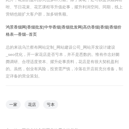
咐、节日花束、花艺课程等升值处事，擢升利润空间。同期，线上
营销也能扩大客户群，加多销售额。
鸿景香烟网|香烟批发|中华香烟|香烟批发网|高仿香烟|香烟|香烟价
格表―香烟--首页
总的来说乌兰察布网站定制_网站建设公司_网站开发设计建设
_seo优化，开一家花店是否亏本，并不是悉数的。惟有作念好阛
阓调研、合理适度资本、擢升处事质料，花店是有很大契机盈利
的。虽然，创业有风险，投资需严慎，冷落在开店前充分准备，制
定详备的营业策划。
一家
花店
亏本