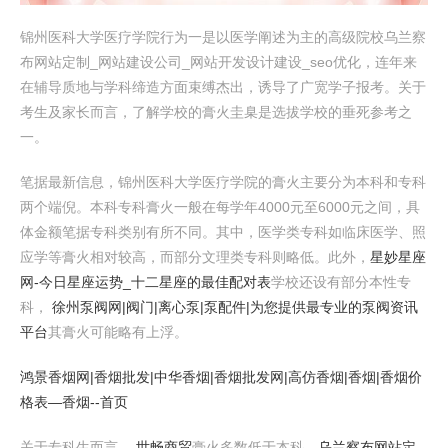
锦州医科大学医疗学院行为一是以医学阐述为主的高级院校乌兰察
布网站定制_网站建设公司_网站开发设计建设_seo优化，连年来
在辅导质地与学科缔造方面束缚杰出，诱导了广宽学子报考。关于
考生及家长而言，了解学校的膏火圭臬是选拔学校的垂死参考之
一。
笔据最新信息，锦州医科大学医疗学院的膏火主要分为本科和专科
两个端倪。本科专科膏火一般在每学年4000元至6000元之间，具
体金额笔据专科类别有所不同。其中，医学类专科如临床医学、照
应学等膏火相对较高，而部分文理类专科则略低。此外，
星妙星座
网-今日星座运势_十二星座的最佳配对表
学校还设有部分本性专
科，
徐州泵阀网|阀门|离心泵|泵配件|为您提供最专业的泵阀资讯
平台
其膏火可能略有上浮。
鸿景香烟网|香烟批发|中华香烟|香烟批发网|高仿香烟|香烟|香烟价
格表―香烟--首页
关于专科生而言，
世畅商贸
膏火多数低于本科，
乌兰察布网站定